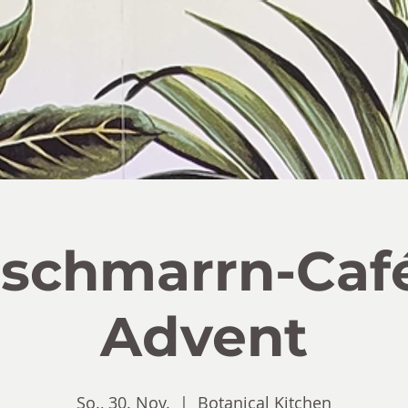
rschmarrn-Café
Advent
So., 30. Nov.
  |  
Botanical Kitchen