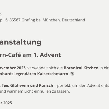
0
npl. 6, 85567 Grafing bei München, Deutschland
ranstaltung
rn-Café am 1. Advent
November 2025
, verwandelt sich die 
Botanical Kitchen
 in e
nhards legendären Kaiserschmarrn
! 🥰
, Tee, Glühwein und Punsch
 – perfekt, um den Advent ent
und warmem Licht einhüllen zu lassen.
r 2025