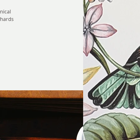
nical
nhards